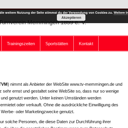
die weitere Nutzung der Seite stimmst du der Verwendung von Cookies zu.
Weitere I
Akzeptieren
Turnverein Memmingen 1859 e. V.
Trainingszeiten
Sportstätten
Kontakt
g
TVM
) nimmt als Anbieter der WebSite www.tv-memmingen.de und
z sehr ernst und gestaltet seine WebSite so, dass nur so wenige
t und genutzt werden. Unter keinen Umständen werden
mietet oder verkauft. Ohne die ausdrückliche Einwilligung des
 Werbe- oder Marketingzwecke genutzt.
r solche Personen, die diese Daten zur Durchführung ihrer