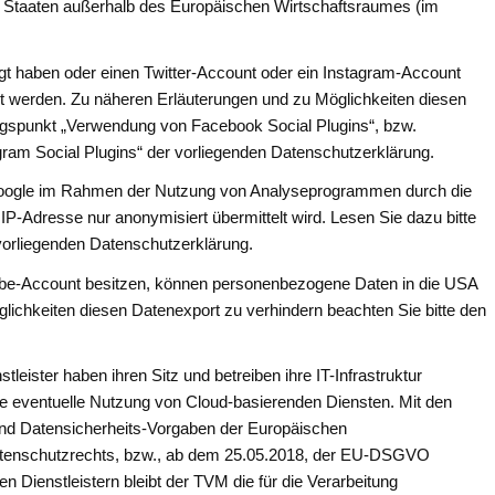
n Staaten außerhalb des Europäischen Wirtschaftsraumes (im
gt haben oder einen Twitter-Account oder ein Instagram-Account
t werden. Zu näheren Erläuterungen und zu Möglichkeiten diesen
ungspunkt „Verwendung von Facebook Social Plugins“, bzw.
gram Social Plugins“ der vorliegenden Datenschutzerklärung.
oogle im Rahmen der Nutzung von Analyseprogrammen durch die
re IP-Adresse nur anonymisiert übermittelt wird. Lesen Sie dazu bitte
orliegenden Datenschutzerklärung.
tube-Account besitzen, können personenbezogene Daten in die USA
lichkeiten diesen Datenexport zu verhindern beachten Sie bitte den
.
tleister haben ihren Sitz und betreiben ihre IT-Infrastruktur
ine eventuelle Nutzung von Cloud-basierenden Diensten. Mit den
 und Datensicherheits-Vorgaben der Europäischen
Datenschutzrechts, bzw., ab dem 25.05.2018, der EU-DSGVO
n Dienstleistern bleibt der TVM die für die Verarbeitung