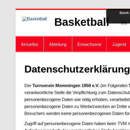
Zum
Durch 
Inhalt
Basketball
springen
im 
Aktuelles
Abteilung
Erwachsene
Jugend
Datenschutzerklärun
Der
Turnverein Memmingen 1859 e.V.
(im Folgenden
verantwortliche Stelle die Verpflichtung zum Datenschut
personenbezogene Daten wie nötig erhoben, verarbeite
personenbezogene Daten zu Werbezwecken an Dritte ver
Besuchers werden keine personenbezogenen Daten für
Zugriff auf personenbezogene Daten haben beim TVM nu