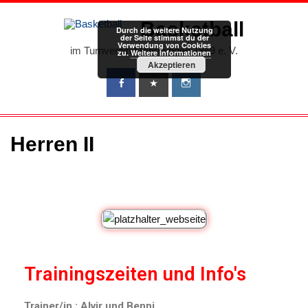
Basketball
Durch die weitere Nutzung
der Seite stimmst du der
Verwendung von Cookies
im Turnverein Memmingen 1859 e. V.
zu.
Weitere Informationen
Akzeptieren
Herren II
Trainingszeiten und Info's
Trainer/in : Alvir und Benni